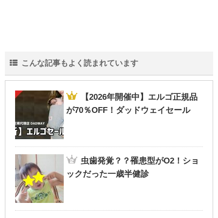
【2020年西松屋冬物セール】いつから？99
円底値の時期-最新情報
こんな記事もよく読まれています
しまむらバースデーのファントミラージュ
【2026年開催中】エルゴ正規品
｜なりきりコスチューム写真付きで紹介
が70％OFF！ダッドウェイセール
【カンドゥー攻略法1】キッザニア比較・割
虫歯発覚？？罹患型がO2！ショ
引クーポン予約方法の裏ワザ
ックだった一歳半健診
卒園式・入園式ママのファッションコーデ