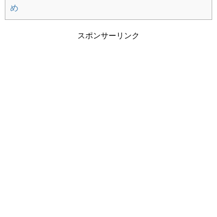
め
RISUタブレット学習｜算数嫌い小学2年生
の体験談。効果や料金は？
スポンサーリンク
年中5歳児タブレット学習の先取り効果は？
RISUきっず2か月経過
しまむら＆西松屋の子供用長靴～どんな種
類がある？価格は？比較してみました！
【子供GPSで位置検索】月額480円
bsizebot小学生ママの口コミ体験レビュー