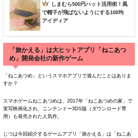
｜恥をかかないマナーNG・OKポイントま
しまむら500円ハット活用術！風
とめ
で帽子が飛ばないようにする100均
アイディア
「旅かえる」は大ヒットアプリ「ねこあつ
「赤ちゃんの部屋」に100均ダイソー記事を
寄稿しました！
め」開発会社の新作ゲーム
「ねこあつめ」というスマホアプリで遊んだことはありま
すか？
スマホゲームねこあつめは、2017年「ねこあつめの家」で
実写映画化され、ニンテンドー3DS版（ダウンロード専
用）も発売された人気作。
じつは今回紹介するゲームアプリ「旅かえる」は「ねこあ