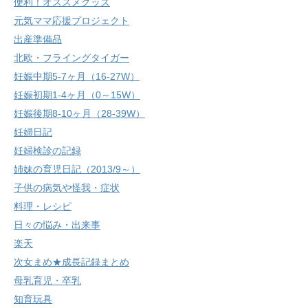
便利！オススメグッズ
元気ママ応援プロジェクト
出産準備品
北欧・フライングタイガー
妊娠中期5-7ヶ月（16-27W）
妊娠初期1-4ヶ月（0～15W）
妊娠後期8-10ヶ月（28-39W）
妊婦日記
妊婦検診の記録
姉妹の育児日記（2013/9～）
子供の病気や怪我・症状
料理・レシピ
日々の悩み・出来事
楽天
次女まめ★成長記録まとめ
母乳育児・卒乳
知育玩具