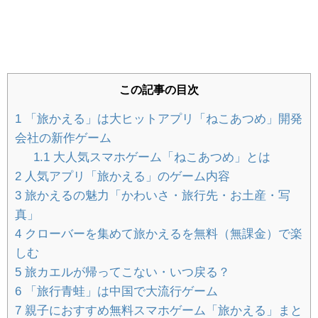
【しまむらサンタ服】種類は？実際に着た
口コミ・写真付きレビュー
持ち寄りパーティー簡単レシピ公開！ママ
この記事の目次
友と集まるハロウィン・クリスマス料理
1
「旅かえる」は大ヒットアプリ「ねこあつめ」開発
会社の新作ゲーム
1.1
大人気スマホゲーム「ねこあつめ」とは
知育ブロックおすすめGESTAR（ジスタ
2
人気アプリ「旅かえる」のゲーム内容
ー）メリットとデメリットをレビュー
3
旅かえるの魅力「かわいさ・旅行先・お土産・写
真」
4
クローバーを集めて旅かえるを無料（無課金）で楽
しむ
雛人形は二人目の女の子にも必要？うちの
5
旅カエルが帰ってこない・いつ戻る？
姉妹は名前旗で解決しました！
6
「旅行青蛙」は中国で大流行ゲーム
7
親子におすすめ無料スマホゲーム「旅かえる」まと