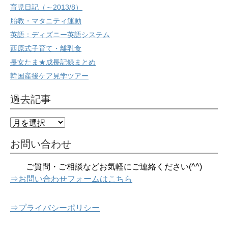
育児日記（～2013/8）
胎教・マタニティ運動
英語：ディズニー英語システム
西原式子育て・離乳食
長女たま★成長記録まとめ
韓国産後ケア見学ツアー
過去記事
過
去
記
お問い合わせ
事
ご質問・ご相談などお気軽にご連絡ください(^^)
⇒お問い合わせフォームはこちら
⇒プライバシーポリシー