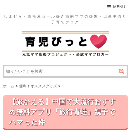
MENU
しまむら・西松屋セール好き節約ママの妊娠・出産準備と
子育てブログ
ホーム
>
便利！オススメグッズ
>
【旅かえる】中国で大流行おすす
め無料アプリ「旅行青蛙」親子で
ハマった件