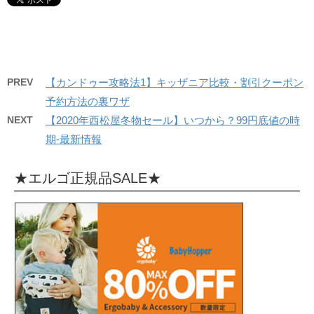
PREV
【カンドゥー攻略法1】キッザニア比較・割引クーポン
予約方法の裏ワザ
NEXT
【2020年西松屋冬物セール】いつから？99円底値の時
期-最新情報
★エルゴ正規品SALE★