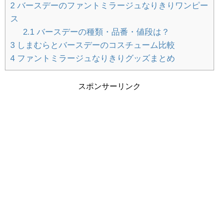
2
バースデーのファントミラージュなりきりワンピー
知育ブロックおすすめGESTAR（ジスタ
ス
ー）メリットとデメリットをレビュー
2.1
バースデーの種類・品番・値段は？
3
しまむらとバースデーのコスチューム比較
4
ファントミラージュなりきりグッズまとめ
雛人形は二人目の女の子にも必要？うちの
スポンサーリンク
姉妹は名前旗で解決しました！
RISUタブレット学習｜算数嫌い小学2年生
の体験談。効果や料金は？
年中5歳児タブレット学習の先取り効果は？
RISUきっず2か月経過