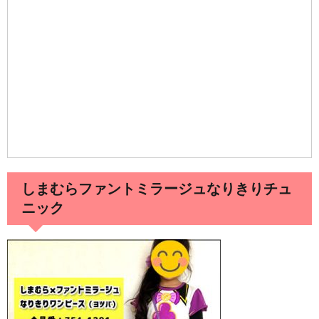
｜なりきりコスチューム写真付きで紹介
【カンドゥー攻略法1】キッザニア比較・割
引クーポン予約方法の裏ワザ
卒園式・入園式ママのファッションコーデ
｜恥をかかないマナーNG・OKポイントま
しまむらファントミラージュなりきりチュ
とめ
ニック
「赤ちゃんの部屋」に100均ダイソー記事を
寄稿しました！