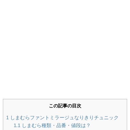
女の子の入園式服装はこれが正解！子供服
を選ぶポイント写真付きで公開中
ひな祭りワンプレート｜料理苦手ママの簡
単おもてなしメニューを公開
【しまむらサンタ服】種類は？実際に着た
口コミ・写真付きレビュー
持ち寄りパーティー簡単レシピ公開！ママ
この記事の目次
友と集まるハロウィン・クリスマス料理
1
しまむらファントミラージュなりきりチュニック
1.1
しまむら種類・品番・値段は？