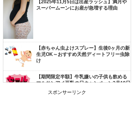
【2025年11月5日は出産ラッシュ】満月や
スーパームーンにお産が急増する理由
【赤ちゃん虫よけスプレー】生後0ヶ月の新
生児OK～おすすめ天然ディートフリー虫除
け
【期間限定半額】牛乳嫌いの子供も飲める
マルサンアイ豆乳の日キャンペーン3月19日
まで
スポンサーリンク
【夏の授乳対策】すぐできる！暑いを涼し
いに変える簡単テクニックまとめ