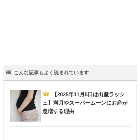
しまむら＆西松屋の子供用長靴～どんな種
類がある？価格は？比較してみました！
【子供GPSで位置検索】月額480円
bsizebot小学生ママの口コミ体験レビュー
こんな記事もよく読まれています
【2025年11月5日は出産ラッシ
【2020年西松屋冬物セール】いつから？99
ュ】満月やスーパームーンにお産が
円底値の時期-最新情報
急増する理由
しまむらバースデーのファントミラージュ