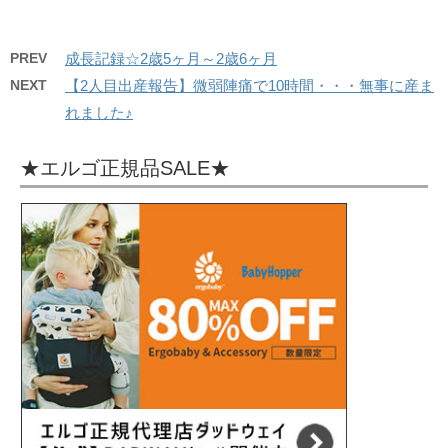
PREV
成長記録☆2歳5ヶ月～2歳6ヶ月
NEXT
【2人目出産報告】微弱陣痛で10時間・・・無事に産ま
れました♪
★エルゴ正規品SALE★