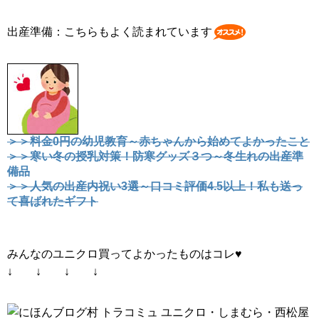
出産準備：こちらもよく読まれています
＞＞料金0円の幼児教育～赤ちゃんから始めてよかったこと
＞＞寒い冬の授乳対策！防寒グッズ３つ～冬生れの出産準
備品
＞＞人気の出産内祝い3選～口コミ評価4.5以上！私も送っ
て喜ばれたギフト
みんなのユニクロ買ってよかったものはコレ♥
↓ ↓ ↓ ↓