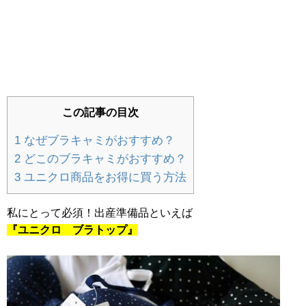
【しまむらサンタ服】種類は？実際に着た
口コミ・写真付きレビュー
持ち寄りパーティー簡単レシピ公開！ママ
この記事の目次
友と集まるハロウィン・クリスマス料理
1
なぜブラキャミがおすすめ？
2
どこのブラキャミがおすすめ？
3
ユニクロ商品をお得に買う方法
知育ブロックおすすめGESTAR（ジスタ
ー）メリットとデメリットをレビュー
私にとって必須！出産準備品といえば
『ユニクロ ブラトップ』
雛人形は二人目の女の子にも必要？うちの
姉妹は名前旗で解決しました！