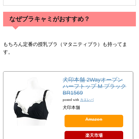
なぜブラキャミがおすすめ？
もちろん定番の授乳ブラ（マタニティブラ）も持ってま
す。
犬印本舗 2Wayオープン
ハーフトップ M ブラック
BR1569
カエレバ
posted with
犬印本舗
Amazon
楽天市場