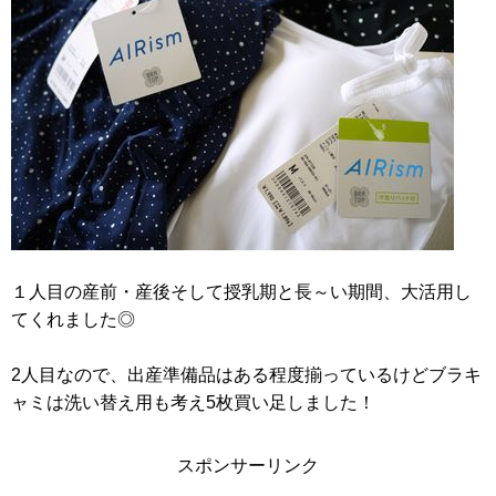
RISUタブレット学習｜算数嫌い小学2年生
の体験談。効果や料金は？
年中5歳児タブレット学習の先取り効果は？
RISUきっず2か月経過
１人目の産前・産後そして授乳期と長～い期間、大活用し
てくれました◎
しまむら＆西松屋の子供用長靴～どんな種
2人目なので、出産準備品はある程度揃っているけどブラキ
類がある？価格は？比較してみました！
ャミは洗い替え用も考え5枚買い足しました！
スポンサーリンク
【子供GPSで位置検索】月額480円