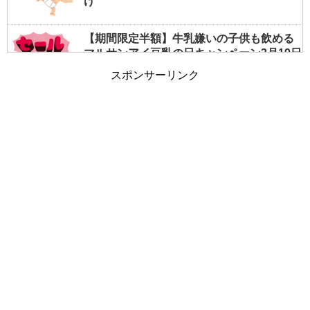
け
【期間限定半額】牛乳嫌いの子供も飲める
マルサンアイ豆乳の日キャンペーン3月19日
まで
スポンサーリンク
【夏の授乳対策】すぐできる！暑いを涼し
いに変える簡単テクニックまとめ
女の子の入園式服装はこれが正解！子供服
を選ぶポイント写真付きで公開中
ひな祭りワンプレート｜料理苦手ママの簡
単おもてなしメニューを公開