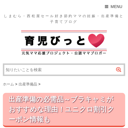
MENU
しまむら・西松屋セール好き節約ママの妊娠・出産準備と
子育てブログ
ホーム
>
出産準備品
>
出産準備の必需品～ブラキャミが
おすすめな理由！ユニクロ割引ク
ーポン情報も