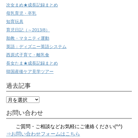
次女まめ★成長記録まとめ
母乳育児・卒乳
知育玩具
育児日記（～2013/8）
胎教・マタニティ運動
英語：ディズニー英語システム
西原式子育て・離乳食
長女たま★成長記録まとめ
韓国産後ケア見学ツアー
過去記事
過
去
記
お問い合わせ
事
ご質問・ご相談などお気軽にご連絡ください(^^)
⇒お問い合わせフォームはこちら