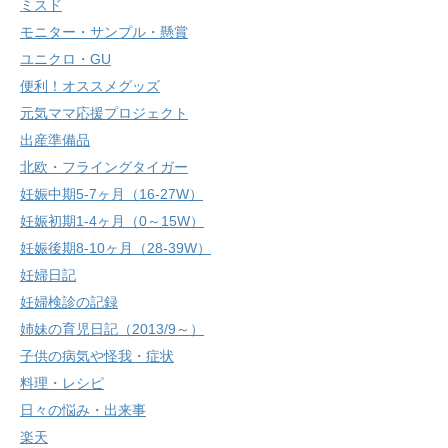
ミスド
モニター・サンプル・懸賞
ユニクロ・GU
便利！オススメグッズ
元気ママ応援プロジェクト
出産準備品
北欧・フライングタイガー
妊娠中期5-7ヶ月（16-27W）
妊娠初期1-4ヶ月（0～15W）
妊娠後期8-10ヶ月（28-39W）
妊婦日記
妊婦検診の記録
姉妹の育児日記（2013/9～）
子供の病気や怪我・症状
料理・レシピ
日々の悩み・出来事
楽天