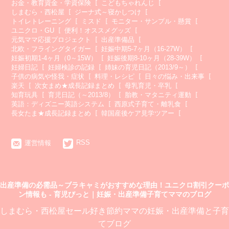
お金・教育資金・学資保険
こどもちゃれんじ
しまむら・西松屋
ジーナ式～寝かしつけ
トイレトレーニング
ミスド
モニター・サンプル・懸賞
ユニクロ・GU
便利！オススメグッズ
元気ママ応援プロジェクト
出産準備品
北欧・フライングタイガー
妊娠中期5-7ヶ月（16-27W）
妊娠初期1-4ヶ月（0～15W）
妊娠後期8-10ヶ月（28-39W）
妊婦日記
妊婦検診の記録
姉妹の育児日記（2013/9～）
子供の病気や怪我・症状
料理・レシピ
日々の悩み・出来事
楽天
次女まめ★成長記録まとめ
母乳育児・卒乳
知育玩具
育児日記（～2013/8）
胎教・マタニティ運動
英語：ディズニー英語システム
西原式子育て・離乳食
長女たま★成長記録まとめ
韓国産後ケア見学ツアー
RSS
運営情報
出産準備の必需品～ブラキャミがおすすめな理由！ユニクロ割引クーポ
ン情報も - 育児びっと｜妊娠・出産準備子育てママのブログ
しまむら・西松屋セール好き節約ママの妊娠・出産準備と子育
てブログ