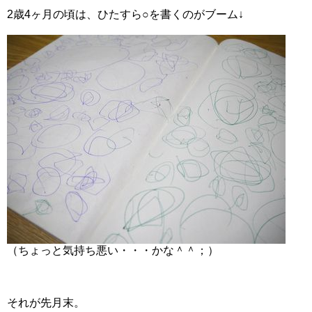
2歳4ヶ月の頃は、ひたすら○を書くのがブーム↓
【2020年西松屋冬物セール】いつから？99
円底値の時期-最新情報
しまむらバースデーのファントミラージュ
｜なりきりコスチューム写真付きで紹介
【カンドゥー攻略法1】キッザニア比較・割
引クーポン予約方法の裏ワザ
（ちょっと気持ち悪い・・・かな＾＾；）
それが先月末。
卒園式・入園式ママのファッションコーデ