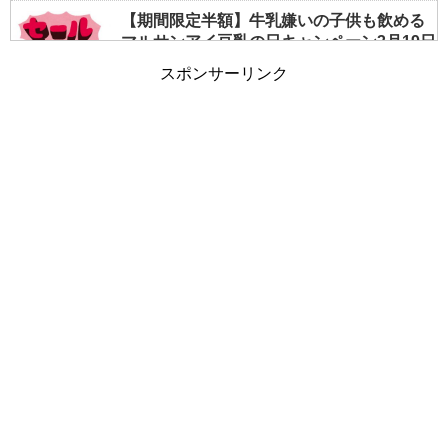
【期間限定半額】牛乳嫌いの子供も飲める
マルサンアイ豆乳の日キャンペーン3月19日
まで
スポンサーリンク
【夏の授乳対策】すぐできる！暑いを涼し
いに変える簡単テクニックまとめ
女の子の入園式服装はこれが正解！子供服
を選ぶポイント写真付きで公開中
ひな祭りワンプレート｜料理苦手ママの簡
単おもてなしメニューを公開