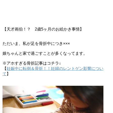
【しまむらサンタ服】種類は？実際に着た
口コミ・写真付きレビュー
【天才画伯！？ 2歳5ヶ月のお絵かき事情】
持ち寄りパーティー簡単レシピ公開！ママ
友と集まるハロウィン・クリスマス料理
ただいま、私が足を骨折中につき×××
娘ちゃんと家で過ごすことが多くなってます。
知育ブロックおすすめGESTAR（ジスタ
※アホすぎる骨折記事はコチラ↓
ー）メリットとデメリットをレビュー
【
妊娠中に転倒＆骨折！！妊婦のレントゲン影響につい
て
】
雛人形は二人目の女の子にも必要？うちの
姉妹は名前旗で解決しました！