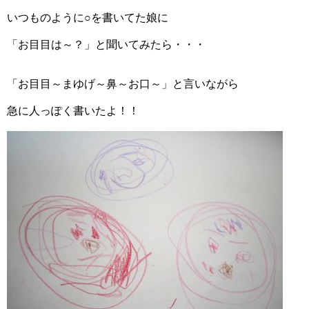
｜恥をかかないマナーNG・OKポイントま
いつものように○を書いてた娘に
とめ
「お目目は～？」と聞いてみたら・・・
「お目目～まゆげ～鼻～お口～」と言いながら
急に人っぽく書いたよ！！
「赤ちゃんの部屋」に100均ダイソー記事を
寄稿しました！