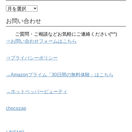
過
去
記
お問い合わせ
事
ご質問・ご相談などお気軽にご連絡ください(^^)
⇒お問い合わせフォームはこちら
⇒プライバシーポリシー
→Amazonプライム「30日間の無料体験」はこちら
→ホットペッパービューティ
chocozap