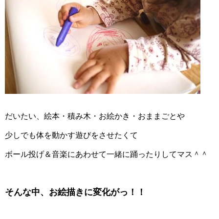
RISUタブレット学習｜算数嫌い小学2年生
の体験談。効果や料金は？
年中5歳児タブレット学習の先取り効果は？
RISUきっず2か月経過
だいたい、絵本・積み木・お絵かき・おままごとや
少しでも体を動かす遊びをさせたくて
しまむら＆西松屋の子供用長靴～どんな種
類がある？価格は？比較してみました！
ボール投げ＆音楽にあわせて一緒に踊ったりしてマス＾＾
そんな中、お絵描きに変化がっ！！
【子供GPSで位置検索】月額480円
bsizebot小学生ママの口コミ体験レビュー