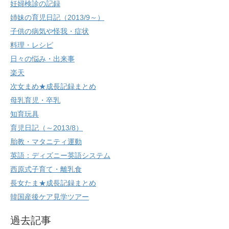
妊婦検診の記録
姉妹の育児日記（2013/9～）
子供の病気や怪我・症状
料理・レシピ
日々の悩み・出来事
楽天
次女まめ★成長記録まとめ
母乳育児・卒乳
知育玩具
育児日記（～2013/8）
胎教・マタニティ運動
英語：ディズニー英語システム
西原式子育て・離乳食
長女たま★成長記録まとめ
韓国産後ケア見学ツアー
過去記事