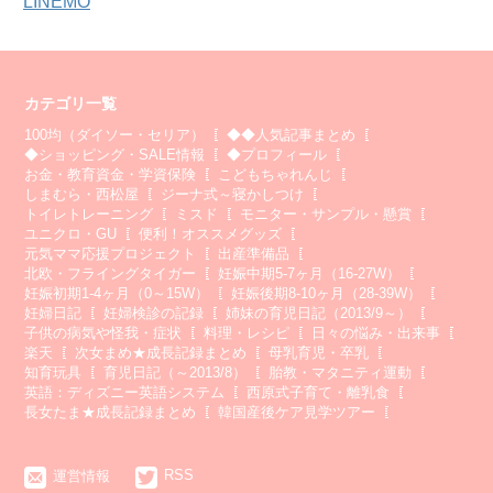
LINEMO
カテゴリ一覧
100均（ダイソー・セリア）
◆◆人気記事まとめ
◆ショッピング・SALE情報
◆プロフィール
お金・教育資金・学資保険
こどもちゃれんじ
しまむら・西松屋
ジーナ式～寝かしつけ
トイレトレーニング
ミスド
モニター・サンプル・懸賞
ユニクロ・GU
便利！オススメグッズ
元気ママ応援プロジェクト
出産準備品
北欧・フライングタイガー
妊娠中期5-7ヶ月（16-27W）
妊娠初期1-4ヶ月（0～15W）
妊娠後期8-10ヶ月（28-39W）
妊婦日記
妊婦検診の記録
姉妹の育児日記（2013/9～）
子供の病気や怪我・症状
料理・レシピ
日々の悩み・出来事
楽天
次女まめ★成長記録まとめ
母乳育児・卒乳
知育玩具
育児日記（～2013/8）
胎教・マタニティ運動
英語：ディズニー英語システム
西原式子育て・離乳食
長女たま★成長記録まとめ
韓国産後ケア見学ツアー
RSS
運営情報