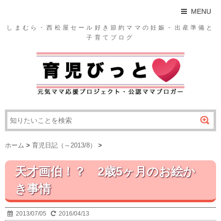
MENU
しまむら・西松屋セール好き節約ママの妊娠・出産準備と
子育てブログ
ホーム
>
育児日記（～2013/8）
>
天才画伯！？ 2歳5ヶ月のお絵か
き事情
2013/07/05
2016/04/13