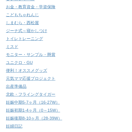
お金・教育資金・学資保険
こどもちゃれんじ
しまむら・西松屋
ジーナ式～寝かしつけ
トイレトレーニング
ミスド
モニター・サンプル・懸賞
ユニクロ・GU
便利！オススメグッズ
元気ママ応援プロジェクト
出産準備品
北欧・フライングタイガー
妊娠中期5-7ヶ月（16-27W）
妊娠初期1-4ヶ月（0～15W）
妊娠後期8-10ヶ月（28-39W）
妊婦日記