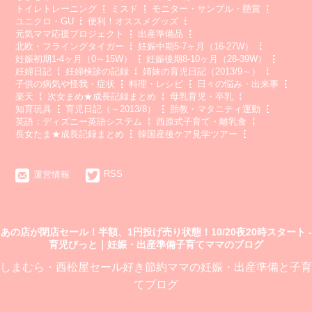
トイレトレーニング
ミスド
モニター・サンプル・懸賞
ユニクロ・GU
便利！オススメグッズ
元気ママ応援プロジェクト
出産準備品
北欧・フライングタイガー
妊娠中期5-7ヶ月（16-27W）
妊娠初期1-4ヶ月（0～15W）
妊娠後期8-10ヶ月（28-39W）
妊婦日記
妊婦検診の記録
姉妹の育児日記（2013/9～）
子供の病気や怪我・症状
料理・レシピ
日々の悩み・出来事
楽天
次女まめ★成長記録まとめ
母乳育児・卒乳
知育玩具
育児日記（～2013/8）
胎教・マタニティ運動
英語：ディズニー英語システム
西原式子育て・離乳食
長女たま★成長記録まとめ
韓国産後ケア見学ツアー
RSS
運営情報
あの店が閉店セール！半額、1円投げ売り状態！10/20夜20時スタート -
育児びっと｜妊娠・出産準備子育てママのブログ
しまむら・西松屋セール好き節約ママの妊娠・出産準備と子育
てブログ