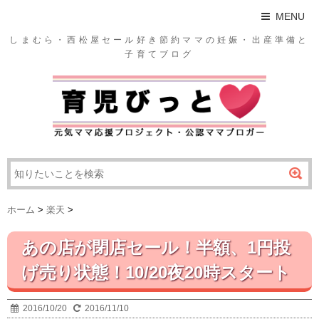
MENU
しまむら・西松屋セール好き節約ママの妊娠・出産準備と
子育てブログ
ホーム
>
楽天
>
あの店が閉店セール！半額、1円投
げ売り状態！10/20夜20時スタート
2016/10/20
2016/11/10