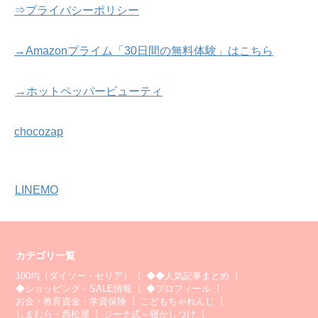
⇒プライバシーポリシー
→Amazonプライム「30日間の無料体験」はこちら
→ホットペッパービューティ
chocozap
LINEMO
カテゴリ一覧
100均（ダイソー・セリア）
◆◆人気記事まとめ
◆ショッピング・SALE情報
◆プロフィール
お金・教育資金・学資保険
こどもちゃれんじ
しまむら・西松屋
ジーナ式～寝かしつけ