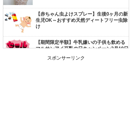
【赤ちゃん虫よけスプレー】生後0ヶ月の新
生児OK～おすすめ天然ディートフリー虫除
け
【期間限定半額】牛乳嫌いの子供も飲める
マルサンアイ豆乳の日キャンペーン3月19日
まで
スポンサーリンク
【夏の授乳対策】すぐできる！暑いを涼し
いに変える簡単テクニックまとめ
女の子の入園式服装はこれが正解！子供服
を選ぶポイント写真付きで公開中