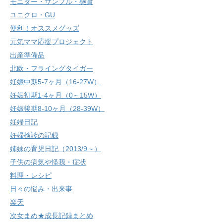
モニター・サンプル・懸賞
ユニクロ・GU
便利！オススメグッズ
元気ママ応援プロジェクト
出産準備品
北欧・フライングタイガー
妊娠中期5-7ヶ月（16-27W）
妊娠初期1-4ヶ月（0～15W）
妊娠後期8-10ヶ月（28-39W）
妊婦日記
妊婦検診の記録
姉妹の育児日記（2013/9～）
子供の病気や怪我・症状
料理・レシピ
日々の悩み・出来事
楽天
次女まめ★成長記録まとめ