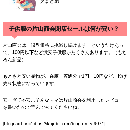
クまとめ
引クーポン予約方法の裏ワザ
子供服の片山商会閉店セールは何が安い？
卒園式・入園式ママのファッションコーデ
｜恥をかかないマナーNG・OKポイントま
片山商会は、限界価格に挑戦し続けます！というだけあっ
とめ
て、100円以下など激安子供服がたくさんあります。（もち
ろん新品）
もともと安い品物が、在庫一斉処分で1円、10円など、投げ
売り状態になっています。
「赤ちゃんの部屋」に100均ダイソー記事を
寄稿しました！
安すぎて不安…そんなママは片山商会を利用したレビュー
を書いたので読んでみてくださいね。
[blogcard url=”https://ikuji-bit.com/blog-entry-907/”]