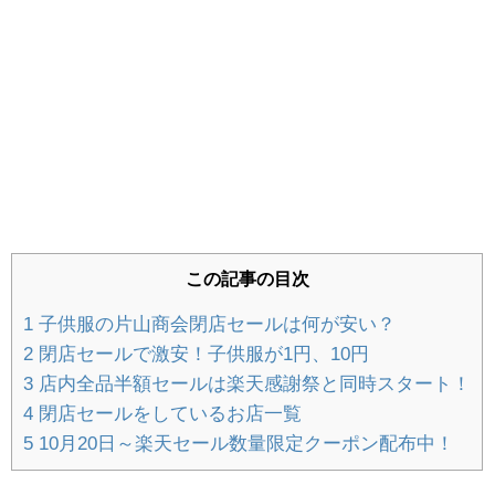
ひな祭りワンプレート｜料理苦手ママの簡
単おもてなしメニューを公開
【しまむらサンタ服】種類は？実際に着た
口コミ・写真付きレビュー
持ち寄りパーティー簡単レシピ公開！ママ
この記事の目次
友と集まるハロウィン・クリスマス料理
1
子供服の片山商会閉店セールは何が安い？
2
閉店セールで激安！子供服が1円、10円
3
店内全品半額セールは楽天感謝祭と同時スタート！
知育ブロックおすすめGESTAR（ジスタ
4
閉店セールをしているお店一覧
ー）メリットとデメリットをレビュー
5
10月20日～楽天セール数量限定クーポン配布中！