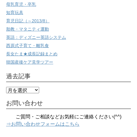
母乳育児・卒乳
知育玩具
育児日記（～2013/8）
胎教・マタニティ運動
英語：ディズニー英語システム
西原式子育て・離乳食
長女たま★成長記録まとめ
韓国産後ケア見学ツアー
過去記事
過
去
記
お問い合わせ
事
ご質問・ご相談などお気軽にご連絡ください(^^)
⇒お問い合わせフォームはこちら