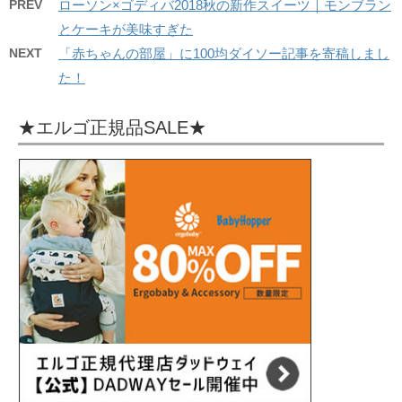
PREV
ローソン×ゴディバ2018秋の新作スイーツ｜モンブラン
とケーキが美味すぎた
NEXT
「赤ちゃんの部屋」に100均ダイソー記事を寄稿しまし
た！
★エルゴ正規品SALE★