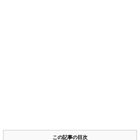
女の子の入園式服装はこれが正解！子供服
を選ぶポイント写真付きで公開中
ひな祭りワンプレート｜料理苦手ママの簡
単おもてなしメニューを公開
【しまむらサンタ服】種類は？実際に着た
口コミ・写真付きレビュー
持ち寄りパーティー簡単レシピ公開！ママ
この記事の目次