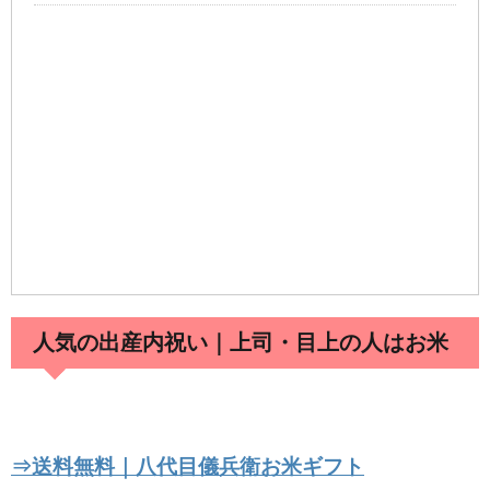
しまむらバースデーのファントミラージュ
｜なりきりコスチューム写真付きで紹介
【カンドゥー攻略法1】キッザニア比較・割
引クーポン予約方法の裏ワザ
卒園式・入園式ママのファッションコーデ
人気の出産内祝い｜上司・目上の人はお米
｜恥をかかないマナーNG・OKポイントま
とめ
⇒送料無料｜八代目儀兵衛お米ギフト