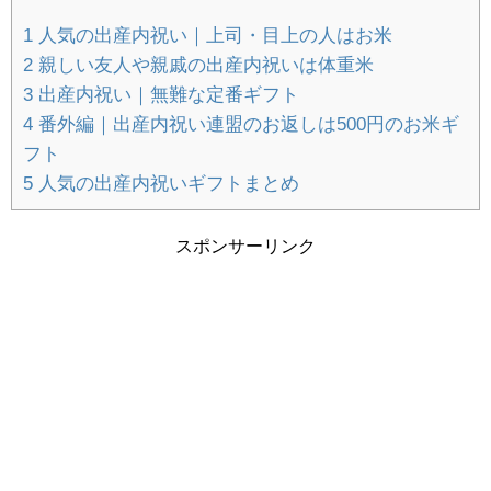
友と集まるハロウィン・クリスマス料理
1
人気の出産内祝い｜上司・目上の人はお米
2
親しい友人や親戚の出産内祝いは体重米
3
出産内祝い｜無難な定番ギフト
知育ブロックおすすめGESTAR（ジスタ
4
番外編｜出産内祝い連盟のお返しは500円のお米ギ
ー）メリットとデメリットをレビュー
フト
5
人気の出産内祝いギフトまとめ
スポンサーリンク
雛人形は二人目の女の子にも必要？うちの
姉妹は名前旗で解決しました！
RISUタブレット学習｜算数嫌い小学2年生
の体験談。効果や料金は？