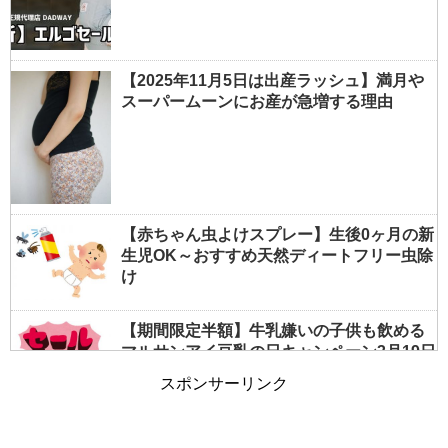
【2025年11月5日は出産ラッシュ】満月や
スーパームーンにお産が急増する理由
【赤ちゃん虫よけスプレー】生後0ヶ月の新
生児OK～おすすめ天然ディートフリー虫除
け
【期間限定半額】牛乳嫌いの子供も飲める
マルサンアイ豆乳の日キャンペーン3月19日
まで
スポンサーリンク
【夏の授乳対策】すぐできる！暑いを涼し
いに変える簡単テクニックまとめ