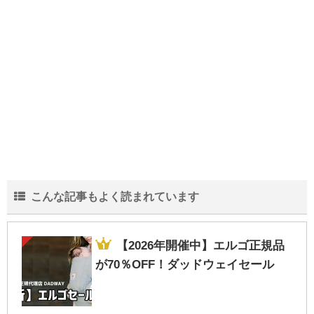
年中5歳児タブレット学習の先取り効果は？
RISUきっず2か月経過
しまむら＆西松屋の子供用長靴～どんな種
類がある？価格は？比較してみました！
【子供GPSで位置検索】月額480円
こんな記事もよく読まれています
bsizebot小学生ママの口コミ体験レビュー
【2026年開催中】エルゴ正規品
が70％OFF！ダッドウェイセール
【2020年西松屋冬物セール】いつから？99
円底値の時期-最新情報