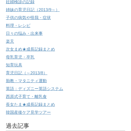
妊婦検診の記録
姉妹の育児日記（2013/9～）
子供の病気や怪我・症状
料理・レシピ
日々の悩み・出来事
楽天
次女まめ★成長記録まとめ
母乳育児・卒乳
知育玩具
育児日記（～2013/8）
胎教・マタニティ運動
英語：ディズニー英語システム
西原式子育て・離乳食
長女たま★成長記録まとめ
韓国産後ケア見学ツアー
過去記事