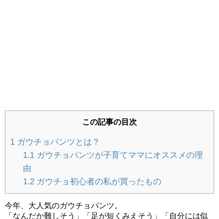
ひな祭りワンプレート｜料理苦手ママの簡
単おもてなしメニューを公開
【しまむらサンタ服】種類は？実際に着た
口コミ・写真付きレビュー
持ち寄りパーティー簡単レシピ公開！ママ
この記事の目次
友と集まるハロウィン・クリスマス料理
1
ガウチョパンツとは？
1.1
ガウチョパンツが子育てママにオススメの理
由
知育ブロックおすすめGESTAR（ジスタ
1.2
ガウチョ初心者の私が買ったもの
ー）メリットとデメリットをレビュー
今年、大人気のガウチョパンツ。
「なんだか難しそう」「足が短くみえそう」「自分には似