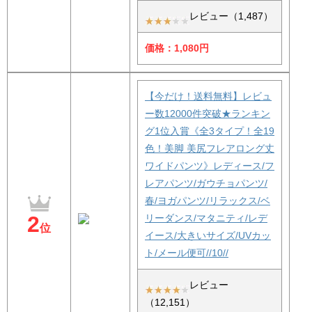
レビュー（1,487）
価格：1,080円
【今だけ！送料無料】レビュ
ー数12000件突破★ランキン
グ1位入賞《全3タイプ！全19
色！美脚 美尻フレアロング丈
ワイドパンツ》レディース/フ
レアパンツ/ガウチョパンツ/
春/ヨガパンツ/リラックス/ベ
2
リーダンス/マタニティ/レデ
位
イース/大きいサイズ/UVカッ
ト/メール便可//10//
レビュー
（12,151）