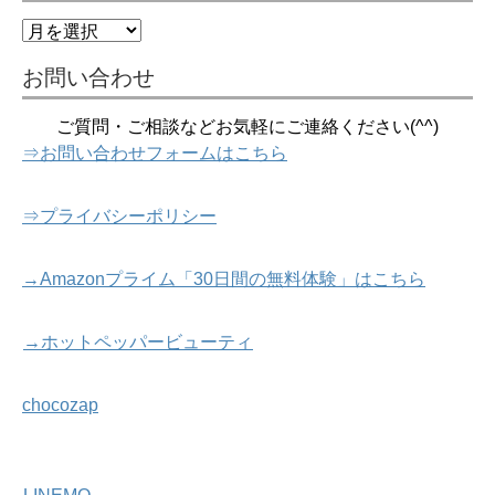
過
去
記
お問い合わせ
事
ご質問・ご相談などお気軽にご連絡ください(^^)
⇒お問い合わせフォームはこちら
⇒プライバシーポリシー
→Amazonプライム「30日間の無料体験」はこちら
→ホットペッパービューティ
chocozap