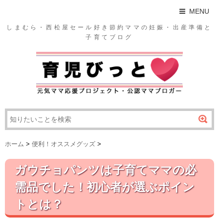
MENU
しまむら・西松屋セール好き節約ママの妊娠・出産準備と
子育てブログ
ホーム
>
便利！オススメグッズ
>
ガウチョパンツは子育てママの必
需品でした！初心者が選ぶポイン
トとは？