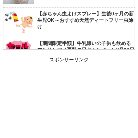
【赤ちゃん虫よけスプレー】生後0ヶ月の新
生児OK～おすすめ天然ディートフリー虫除
け
【期間限定半額】牛乳嫌いの子供も飲める
マルサンアイ豆乳の日キャンペーン3月19日
まで
スポンサーリンク
【夏の授乳対策】すぐできる！暑いを涼し
いに変える簡単テクニックまとめ
女の子の入園式服装はこれが正解！子供服
を選ぶポイント写真付きで公開中