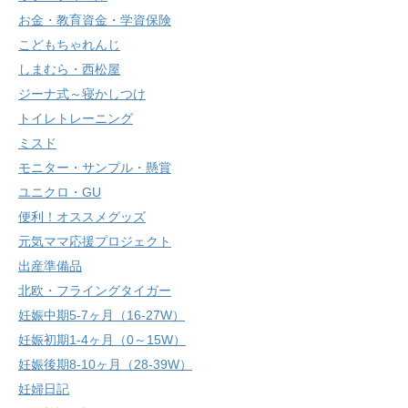
お金・教育資金・学資保険
こどもちゃれんじ
しまむら・西松屋
ジーナ式～寝かしつけ
トイレトレーニング
ミスド
モニター・サンプル・懸賞
ユニクロ・GU
便利！オススメグッズ
元気ママ応援プロジェクト
出産準備品
北欧・フライングタイガー
妊娠中期5-7ヶ月（16-27W）
妊娠初期1-4ヶ月（0～15W）
妊娠後期8-10ヶ月（28-39W）
妊婦日記