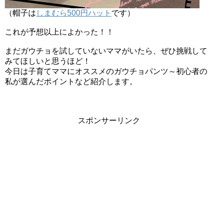
（帽子は
しまむら500円ハット
です）
これが予想以上によかった！！
【子供GPSで位置検索】月額480円
bsizebot小学生ママの口コミ体験レビュー
まだガウチョを試していないママがいたら、ぜひ挑戦して
みてほしいと思うほど！
今日は子育てママにオススメのガウチョパンツ～初心者の
私が選んだポイントなど紹介します。
【2020年西松屋冬物セール】いつから？99
円底値の時期-最新情報
スポンサーリンク
しまむらバースデーのファントミラージュ
｜なりきりコスチューム写真付きで紹介
【カンドゥー攻略法1】キッザニア比較・割