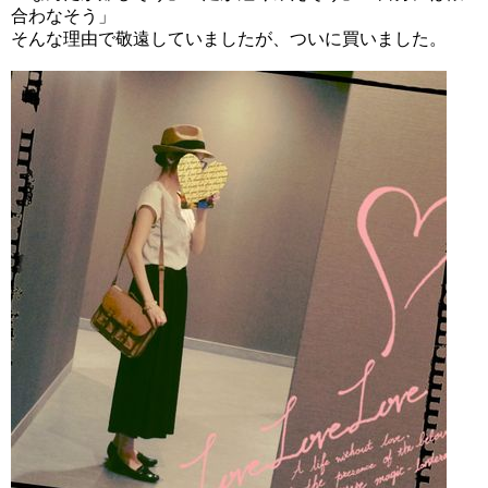
合わなそう」
そんな理由で敬遠していましたが、ついに買いました。
雛人形は二人目の女の子にも必要？うちの
姉妹は名前旗で解決しました！
RISUタブレット学習｜算数嫌い小学2年生
の体験談。効果や料金は？
年中5歳児タブレット学習の先取り効果は？
RISUきっず2か月経過
しまむら＆西松屋の子供用長靴～どんな種
類がある？価格は？比較してみました！