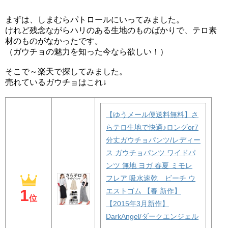
まずは、しまむらパトロールにいってみました。
けれど残念ながらハリのある生地のものばかりで、テロ素
材のものがなかったです。
（ガウチョの魅力を知った今なら欲しい！）
そこで～楽天で探してみました。
売れているガウチョはこれ↓
【ゆうメール便送料無料】さ
らテロ生地で快適♪ロングor7
分丈ガウチョパンツ/レディー
ス ガウチョパンツ ワイドパ
ンツ 無地 ヨガ 春夏 ミモレ
フレア 吸水速乾 ビーチ ウ
1
エストゴム 【春 新作】
位
【2015年3月新作】
DarkAngel/ダークエンジェル