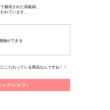
中で栽培された高級綿。
ミラージュな...
言われています。
割引クーポン予約方法の裏ワザ
ゥー」に...
織物ができる
｜恥をかかないマナーNG・OKポイン
材にこだわっている商品なんですね＾＾
が家も今年...
ニックシャツ」
事を寄稿しました！
さまに、1...