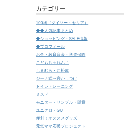
カテゴリー
100均（ダイソー・セリア）
◆◆人気記事まとめ
◆ショッピング・SALE情報
◆プロフィール
お金・教育資金・学資保険
こどもちゃれんじ
しまむら・西松屋
ジーナ式～寝かしつけ
トイレトレーニング
ミスド
モニター・サンプル・懸賞
ユニクロ・GU
便利！オススメグッズ
元気ママ応援プロジェクト