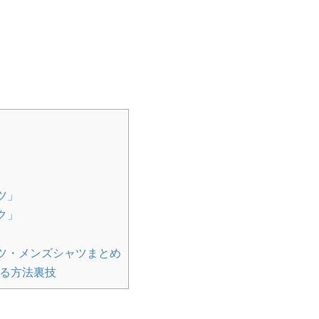
服を着せ...
簡単おもてなしメニューを公開
悩んで...
た口コミ・写真付きレビュー
ビューを写真...
ツ」
ク」
ツ・メンズシャツまとめ
マ友と集まるハロウィン・クリスマス料
る方法裏技
は簡単な料理...