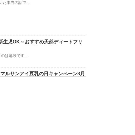
た本当の話で...
新生児OK～おすすめ天然ディートフリ
は危険です...
マルサンアイ豆乳の日キャンペーン3月
...
しいに変える簡単テクニックまとめ
すよね。 ...
服を選ぶポイント写真付きで公開中