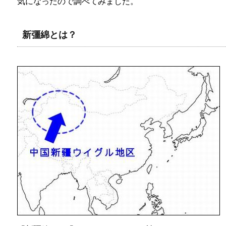
気になったので調べてみました。
新彊綿とは？
しまむら＆西松屋の子供用長靴～どんな
た！
子供服といえば西松屋・しまむら。長靴はどんな種類
【子供GPSで位置検索】月額480円bsiz
「子供が今どこにいるのか知りたい」「位置検索GPS
【2020年西松屋冬物セール】いつから？9
2020年西松屋セールはいつから？99円・底値・最終処
しまむらバースデーのファントミラージ