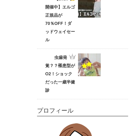
開催中】エルゴ
正規品が
70％OFF！ダ
ッドウェイセー
ル
虫歯発
覚？？罹患型が
O2！ショック
だった一歳半健
診
プロフィール