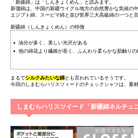
「新疆綿」は「しんきょくめん」と読みます。
介
新彊綿は、中国の新疆ウイグル地方の自然豊かな気候の
しまむら・子供服バースデーで、ひみつ戦士ファント
エジプト綿、スーピマ綿と並び世界三大高級綿の一つと
新疆綿（しんきょくめん）の特徴
【カンドゥー攻略法1】キッザニア比較・
子供が仕事体験できるテーマパーク「Kandu：カンド
油分が多く、美しい光沢がある
他の綿花より繊維が長く、ふんわり柔らかな肌触りの
卒園式・入園式ママのファッションコーデ
トまとめ
まるで
シルクみたいな綿
とも言われているそうです。
今回のしまむらハリスツィードのチェックシャツは、素
卒業式が終わり入学シーズンが近づいてきましたね♪我
しまむらハリスツイード「新疆綿ネルチュ
「赤ちゃんの部屋」に100均ダイソー記
この度、妊活・妊娠・育児メディア「赤ちゃんの部屋」