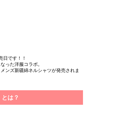
ター）メリットとデメリットをレビュー
評判の知育玩...
の姉妹は名前旗で解決しました！
検索い...
売日です！！
になった洋服コラボ。
てメンズ新疆綿ネルシャツが発売されま
生の体験談。効果や料金は？
小学2年...
」とは？
RISUきっず2か月経過
を始めま...