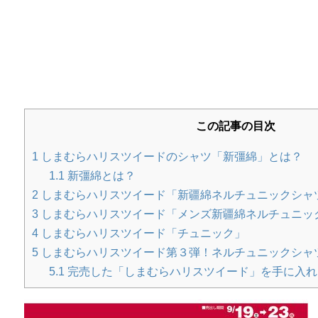
4月は入園・入学シーズンですね。 ハレの日は可愛い
ひな祭りワンプレート｜料理苦手ママの
もうすぐひな祭り（3月3日）。 初節句で何を作ろうか
この記事の目次
1
しまむらハリスツイードのシャツ「新彊綿」とは？
【しまむらサンタ服】種類は？実際に着
1.1
新彊綿とは？
＜しまむらサンタ服の種類・価格・品番情報・購入レ
2
しまむらハリスツイード「新疆綿ネルチュニックシャ
3
しまむらハリスツイード「メンズ新疆綿ネルチュニッ
4
しまむらハリスツイード「チュニック」
5
しまむらハリスツイード第３弾！ネルチュニックシャ
持ち寄りパーティー簡単レシピ公開！マ
5.1
完売した「しまむらハリスツイード」を手に入れ
理
先日お友達とハロウィンパーティーをしました。昼食