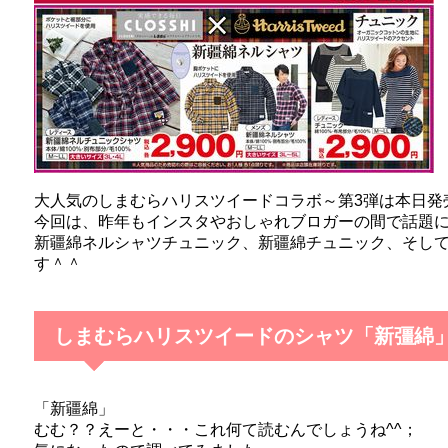
知育ブロックおすすめGESTAR（ジス
【大人も子供も夢中になれて、しかもコスパが高いと
雛人形は二人目の女の子にも必要？うち
もうすぐ3月3日雛祭りですね。 「雛人形 二人目」で
大人気のしまむらハリスツイードコラボ～第3弾は本日発
今回は、昨年もインスタやおしゃれブロガーの間で話題
新疆綿ネルシャツチュニック、新疆綿チュニック、そし
す＾＾
RISUタブレット学習｜算数嫌い小学2年
「算数タブレット学習のRISU（リス）」を算数嫌いな
しまむらハリスツイードのシャツ「新彊綿
年中5歳児タブレット学習の先取り効果は？
「新疆綿」
幼稚園児（年中：5歳）が算数タブレットRISUきっず
むむ？？えーと・・・これ何て読むんでしょうね^^；