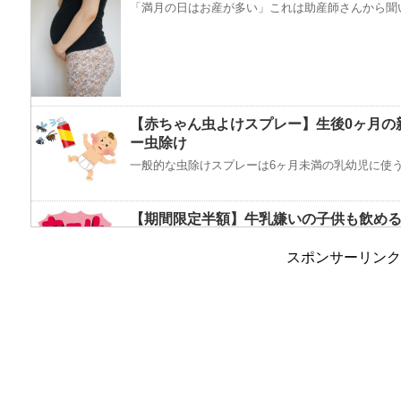
「満月の日はお産が多い」これは助産師さんから聞い
【赤ちゃん虫よけスプレー】生後0ヶ月の
ー虫除け
一般的な虫除けスプレーは6ヶ月未満の乳幼児に使うの
【期間限定半額】牛乳嫌いの子供も飲める
19日まで
スポンサーリンク
期間限定！半年に1度の大SALE 豆乳+12本が12円で買
【夏の授乳対策】すぐできる！暑いを涼
毎日暑い！夏の授乳はママも赤ちゃんも汗だくで大変で
女の子の入園式服装はこれが正解！子供