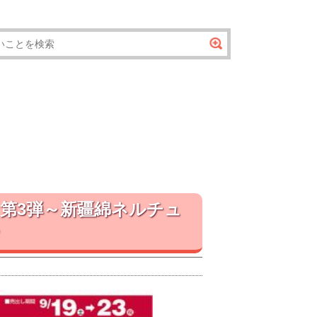
第3弾～新疆綿ネルチュ
？